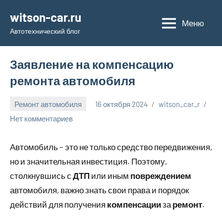
Перейти
witson-car.ru
к
Меню
Автотехнический блог
содержимому
Заявление на компенсацию
ремонта автомобиля
Ремонт автомобиля
16 октября 2024
witson_car_r
Нет комментариев
Автомобиль – это не только средство передвижения,
но и значительная инвестиция. Поэтому,
столкнувшись с
ДТП
или иным
повреждением
автомобиля, важно знать свои права и порядок
действий для получения
компенсации
за
ремонт
.