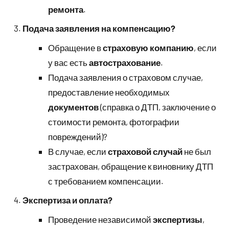
ремонта
.
Подача заявления на компенсацию?
Обращение в
страховую компанию
, если
у вас есть
автострахование
.
Подача заявления о страховом случае,
предоставление необходимых
документов
(справка о ДТП, заключение о
стоимости ремонта, фотографии
повреждений)?
В случае, если
страховой случай
не был
застрахован, обращение к виновнику ДТП
с требованием компенсации.
Экспертиза и оплата?
Проведение независимой
экспертизы
,