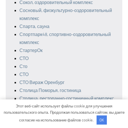
Сокол, оздоровительный комплекс
Сосновый, физкультурно-оздоровительный
комплекс
Спарта, сауна
Спортпарк48, спортивно-оздоровительный
комплекс
СтартерОк
СТО
Сто
СТО
СТО Вираж Оренбург
Столица Поморья, гостиница
Столица, ресторанно-гостиничный комплекс
Стройландия
Этот веб-сайт использует файлы cookie для улучшения
пользовательского опыта. Продолжая пользоваться сайтом, вы даете
Тема, сауна
согласие на использование файлов cookie.
OK
Тет-а-тет, сауна