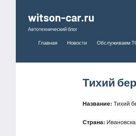
Перейти
к
witson-car.ru
содержимому
Автотехнический блог
Главная
Новости
Обслуживаем Т
Тихий бер
Название:
Тихий бе
Страна:
Ивановская