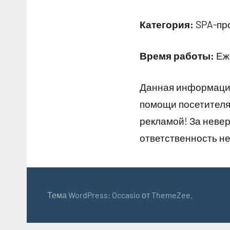
Категория:
SPA-про
Время работы:
Еже
Данная информация
помощи посетителям
рекламой! За неве
ответственность не
Тема WordPress: Occasio от ThemeZee.