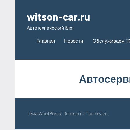
Перейти
к
witson-car.ru
содержимому
Автотехнический блог
Главная
Новости
Обслуживаем Т
Автосерв
Тема WordPress: Occasio от ThemeZee.