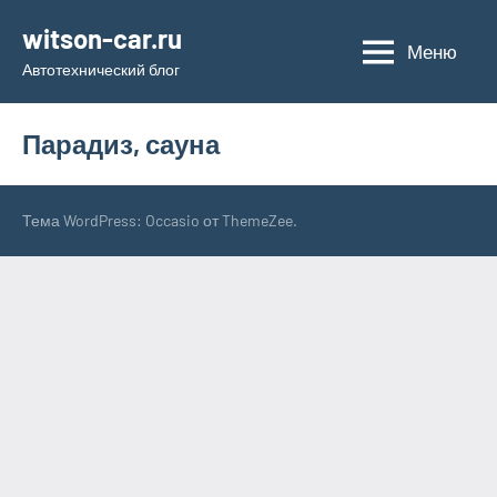
Перейти
witson-car.ru
к
Меню
Автотехнический блог
содержимому
Парадиз, сауна
Тема WordPress: Occasio от ThemeZee.