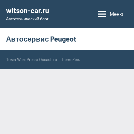
Перейти
witson-car.ru
к
Меню
Автотехнический блог
содержимому
Автосервис Peugeot
Тема WordPress: Occasio от ThemeZee.