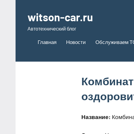
Перейти
к
witson-car.ru
содержимому
Автотехнический блог
Главная
Новости
Обслуживаем Т
Комбинат
оздорови
Название:
Комбина