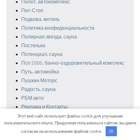
Пилот, автокомплекс
Пит-Стоп
Подкова, мотель
Политика конфиденциальности
Полярная звезда, сауна
Постелька
Потенциал, сауна
Псп 2000, банно-оздоровительный комплекс
Путь, автомойка
Пушкин Моторс
Радость, сауна
РБМ авто
Реклама и Контакты
Релакс, автомоечный комплекс
Этот веб-сайт использует файлы cookie для улучшения
пользовательского опыта. Продолжая пользоваться сайтом, вы даете
Рнитц-Сервис
согласие на использование файлов cookie.
OK
Росинка