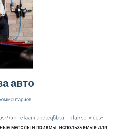
ва авто
 комментариев
ps://xn--e1aannabetcq5b.xn--p1ai/services-
ные методы и приемы, используемые для