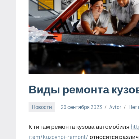
Виды ремонта кузо
Новости
29 сентября 2023
Avtor
Нет
К типам ремонта кузова автомобиля
htt
item/kuzovnoj-remont/
относятся различ