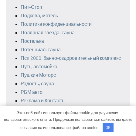
Пит-Стоп
Подкова, мотель
Политика конфиденциальности
Полярная звезда, сауна
Постелька
Потенциал, сауна
Псп 2000, банно-оздоровительный комплекс
Путь, автомойка
Пушкин Моторс
Радость, сауна
РБМ авто
Реклама и Контакты
Релакс, автомоечный комплекс
Этот веб-сайт использует файлы cookie для улучшения
Рнитц-Сервис
пользовательского опыта. Продолжая пользоваться сайтом, вы даете
Росинка
согласие на использование файлов cookie.
OK
Руслан, клуб отдыха