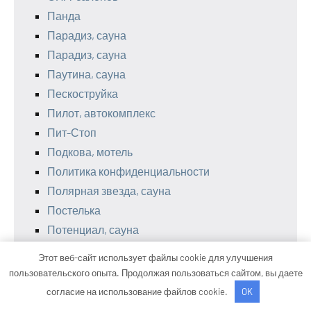
Панда
Парадиз, сауна
Парадиз, сауна
Паутина, сауна
Пескоструйка
Пилот, автокомплекс
Пит-Стоп
Подкова, мотель
Политика конфиденциальности
Полярная звезда, сауна
Постелька
Потенциал, сауна
Псп 2000, банно-оздоровительный комплекс
Этот веб-сайт использует файлы cookie для улучшения
Путь, автомойка
пользовательского опыта. Продолжая пользоваться сайтом, вы даете
Пушкин Моторс
согласие на использование файлов cookie.
OK
Радость, сауна