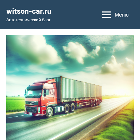
Перейти
witson-car.ru
к
Меню
Автотехнический блог
содержимому