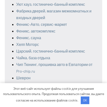
Уют хауз, гостинично-банный комплекс
Фабрика дверей, магазин межкомнатных и
входных дверей
Феникс-Авто, сервис-маркет
Феникс, автокомплекс
Феникс, сауна
Хелп Моторс
Царский, гостинично-банный комплекс
Чайка, база отдыха
Чип Тюнинг, прошивка авто в Евпатории от
Pro-chip.ru
Шеврон
Шиномонтаж
Этот веб-сайт использует файлы cookie для улучшения
Шиномонтаж 24ч
пользовательского опыта. Продолжая пользоваться сайтом, вы даете
Шишкин лес, гостевой дом
согласие на использование файлов cookie.
OK
Эвакуатор