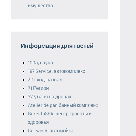
имущества
Информация для гостей
100а, сауна
187 Service, автокомплекс
3D сход-развал
71 Регион
777, баня на дровах
Atelier de par, банный комплекс
BerestaSPA, центр красоты и
здоровья
Car wash, автомойка