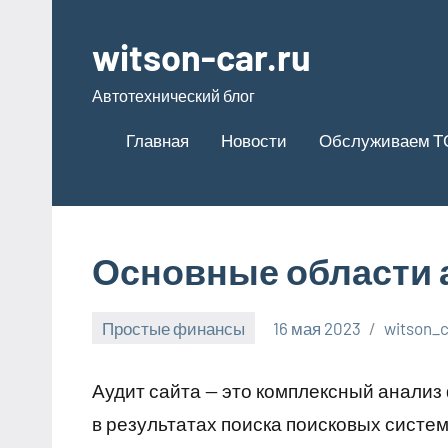
Перейти
к
witson-car.ru
содержимому
Автотехнический блог
Главная
Новости
Обслуживаем Т
Основные области 
Простые финансы
16 мая 2023
witson_c
Аудит сайта — это комплексный анализ
в результатах поиска поисковых систе