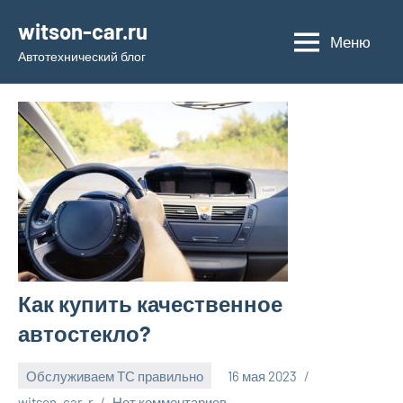
Перейти
witson-car.ru
к
Меню
Автотехнический блог
содержимому
Как купить качественное
автостекло?
Обслуживаем ТС правильно
16 мая 2023
witson_car_r
Нет комментариев