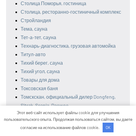
Столица Поморья, гостиница
Столица, ресторанно-гостиничный комплекс
Стройландия
Тема, сауна
Тет-а-тет, сауна
Технарь-диагностика, грузовая автомойка
Титул-авто
Тихий берег, сауна
Тихий угол, сауна
Товары для дома
Токсовская баня
Томскскан, официальный дилер Dongfeng,
Sitrak, Scania, Daewoo
Этот веб-сайт использует файлы cookie для улучшения
Тонус, оздоровительный комплекс
пользовательского опыта. Продолжая пользоваться сайтом, вы даете
Транс-кардан
согласие на использование файлов cookie.
OK
ТурбоДрайв