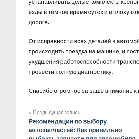
устанавливать целые комплекты ксено
езды в темное время суток и в плохую 
дороге.
От исправности всех деталей в автомоб
происходить поездка на машине, и сост
ухудшения работоспособности транспор
провести полную диагностику.
Спасибо огромное за ваше внимание к 
Предыдущая запись
Навигация
Рекомендации по выбору
автозапчастей: Как правильно
по
выбрать запчасти для автомобиля