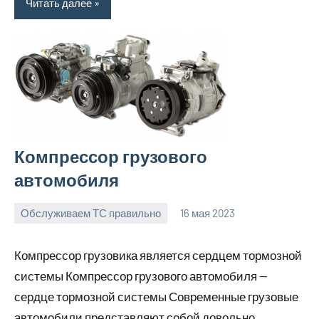
Читать далее
Компрессор грузового
автомобиля
Обслуживаем ТС правильно
16 мая 2023
witson_car_r
Нет
комментариев
Компрессор грузовика является сердцем тормозной
системы Компрессор грузового автомобиля —
сердце тормозной системы Современные грузовые
автомобили представляют собой довольно