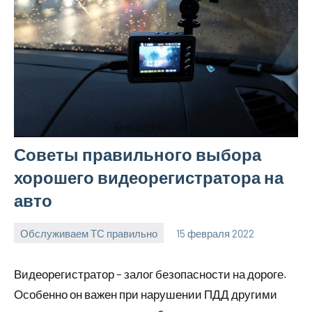
Советы правильного выбора
хорошего видеорегистратора на
авто
Обслуживаем ТС правильно
15 февраля 2022
witson_car_r
Нет
комментариев
Видеорегистратор – залог безопасности на дороге.
Особенно он важен при нарушении ПДД другими