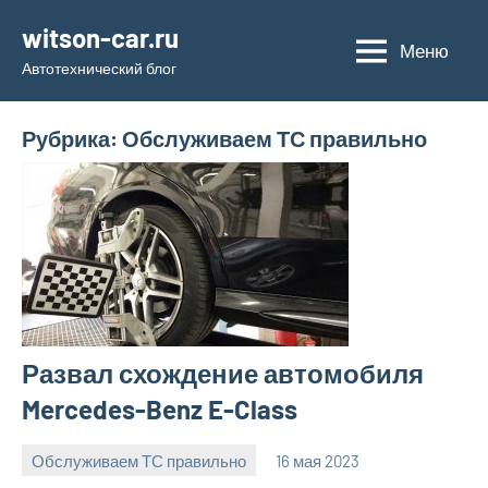
Перейти
witson-car.ru
к
Меню
Автотехнический блог
содержимому
Рубрика:
Обслуживаем ТС правильно
Развал схождение автомобиля
Mercedes-Benz E-Class
Обслуживаем ТС правильно
16 мая 2023
witson_car_r
Нет