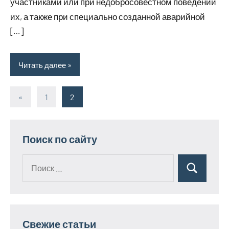
участниками или при недобросовестном поведении
их, а также при специально созданной аварийной
[…]
Читать далее
«
Предыдущие
1
2
Пагинация
записи
записей
Поиск по сайту
Поиск
Поиск
для:
Свежие статьи