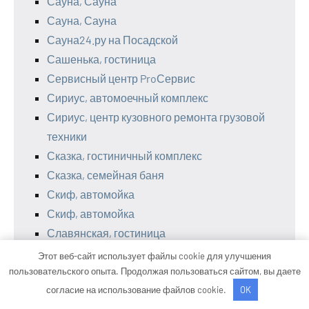
Сауна, Сауна
Сауна, Сауна
Сауна24.ру на Посадской
Сашенька, гостиница
Сервисный центр ProСервис
Сириус, автомоечный комплекс
Сириус, центр кузовного ремонта грузовой
техники
Сказка, гостиничный комплекс
Сказка, семейная баня
Скиф, автомойка
Скиф, автомойка
Славянская, гостиница
Служба эвакуации автомобилей, Служба
Этот веб-сайт использует файлы cookie для улучшения
эвакуации автомобилей
пользовательского опыта. Продолжая пользоваться сайтом, вы даете
согласие на использование файлов cookie.
OK
Служба эвакуации, Служба эвакуации