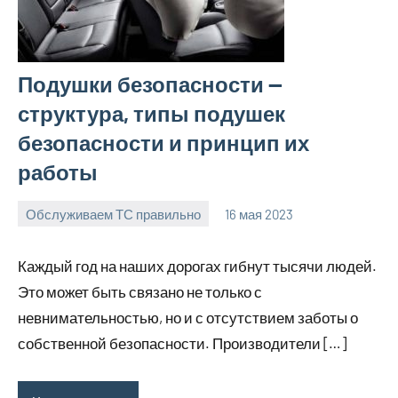
Подушки безопасности —
структура, типы подушек
безопасности и принцип их
работы
Обслуживаем ТС правильно
16 мая 2023
witson_car_r
Нет
комментариев
Каждый год на наших дорогах гибнут тысячи людей.
Это может быть связано не только с
невнимательностью, но и с отсутствием заботы о
собственной безопасности. Производители […]