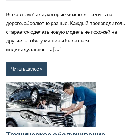
witson_car_r
Нет
комментариев
Все автомобили, которые можно встретить на
дороге, абсолютно разные. Каждый производитель
старается сделать новую модель не похожей на
другие. Чтобы у машины была своя
индивидуальность. […]
Читать далее
Техническое обслуживание