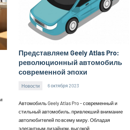
Представляем Geely Atlas Pro:
революционный автомобиль
современной эпохи
Новости
6 октября 2023
Avtor
Нет
комментариев
ым
Автомобиль Geely Atlas Pro – современный и
стильный автомобиль, привлекший внимание
автолюбителей по всему миру. Обладая
элегантным дизайном, высокой