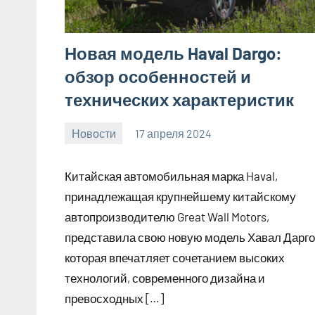
Новая модель Haval Dargo:
обзор особенностей и
технических характеристик
Новости
17 апреля 2024
Avtor
Нет
комментариев
Китайская автомобильная марка Haval,
принадлежащая крупнейшему китайскому
автопроизводителю Great Wall Motors,
представила свою новую модель Хавал Дарго
которая впечатляет сочетанием высоких
технологий, современного дизайна и
превосходных […]