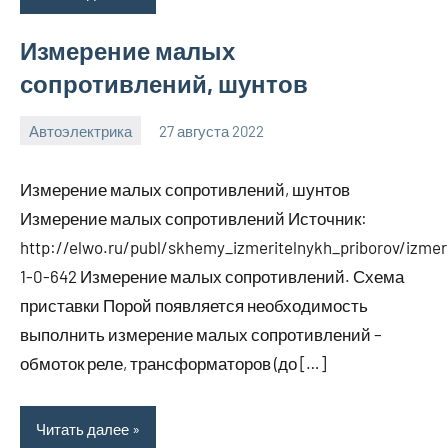
Измерение малых
сопротивлений, шунтов
Автоэлектрика
27 августа 2022
witson_car_r
Нет
комментариев
Измерение малых сопротивлений, шунтов
Измерение малых сопротивлений Источник:
http://elwo.ru/publ/skhemy_izmeritelnykh_priborov/izmer
1-0-642 Измерение малых сопротивлений. Схема
приставки Порой появляется необходимость
выполнить измерение малых сопротивлений –
обмоток реле, трансформаторов (до […]
Читать далее