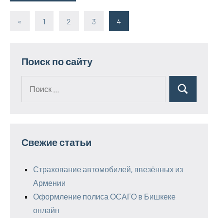
«
Предыдущие
1
2
3
4
Пагинация
записи
записей
Поиск по сайту
Поиск
Поиск
для:
Свежие статьи
Страхование автомобилей, ввезённых из
Армении
Оформление полиса ОСАГО в Бишкеке
онлайн