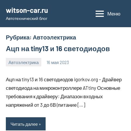
Перейти
witson-car.ru
к
Меню
Автотехнический блог
содержимому
Рубрика:
Автоэлектрика
Ацп на tiny13 и 16 светодиодов
Автоэлектрика
16 мая 2023
witson_car_r
Нет
комментариев
Ацп на tiny13 и 16 светодиодов igorkov.org – Драйвер
светодиода на микроконтроллере ATtiny Основные
требования к драйверу: Диапазон входных
напряжений от 3 до 6В (питание […]
Читать далее