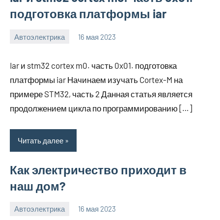
подготовка платформы iar
Автоэлектрика
16 мая 2023
witson_car_r
Нет
комментариев
Iar и stm32 cortex m0. часть 0x01. подготовка
платформы iar Начинаем изучать Cortex-M на
примере STM32, часть 2 Данная статья является
продолжением цикла по программированию […]
Читать далее
Как электричество приходит в
наш дом?
Автоэлектрика
16 мая 2023
witson_car_r
Нет