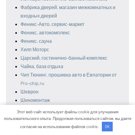
Фабрика дверей, магазин межкомнатных и
входных дверей
Феникс-Авто, сервис-маркет
Феникс, автокомплекс
Феникс, сауна
Хелп Моторс
Царский, гостинично-банный комплекс
Чайка, база отдыха
Чип Тюнинг, прошивка авто в Евпатории от
Pro-chip.ru
Шеврон
Шиномонтаж
Шиномонтаж 24ч
Этот веб-сайт использует файлы cookie для улучшения
Шишкин лес, гостевой дом
пользовательского опыта. Продолжая пользоваться сайтом, вы даете
Эвакуатор
согласие на использование файлов cookie.
OK
Эверест-форум, магазин отделочных