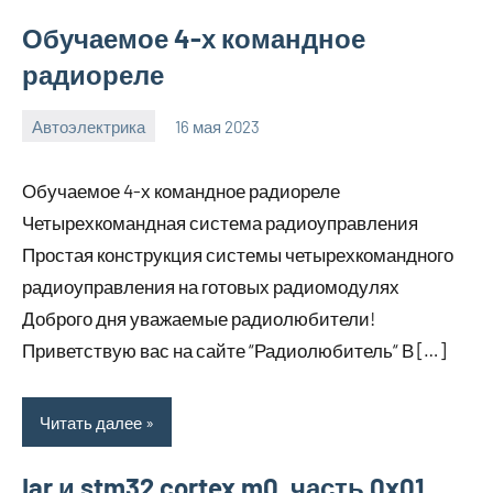
Обучаемое 4-х командное
радиореле
Автоэлектрика
16 мая 2023
witson_car_r
Нет
комментариев
Обучаемое 4-х командное радиореле
Четырехкомандная система радиоуправления
Простая конструкция системы четырехкомандного
радиоуправления на готовых радиомодулях
Доброго дня уважаемые радиолюбители!
Приветствую вас на сайте “Радиолюбитель“ В […]
Читать далее
Iar и stm32 cortex m0. часть 0x01.