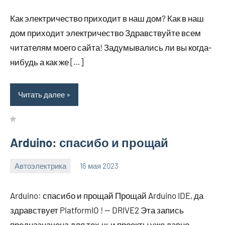
комментариев
Как электричество приходит в наш дом? Как в наш
дом приходит электричество Здравствуйте всем
читателям моего сайта! Задумывались ли вы когда-
нибудь а как же […]
Читать далее
Arduino: спасибо и прощай
Автоэлектрика
16 мая 2023
witson_car_r
Нет
комментариев
Arduino: спасибо и прощай Прощай Arduino IDE, да
здравствует PlatformIO ! — DRIVE2 Эта запись
предназначена для тех,чьи проекты уже давно