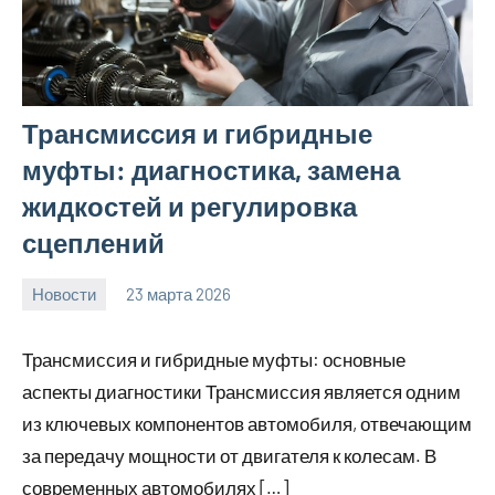
Трансмиссия и гибридные
муфты: диагностика, замена
жидкостей и регулировка
сцеплений
Новости
23 марта 2026
Avtor
Нет
комментариев
Трансмиссия и гибридные муфты: основные
аспекты диагностики Трансмиссия является одним
из ключевых компонентов автомобиля, отвечающим
за передачу мощности от двигателя к колесам. В
современных автомобилях […]