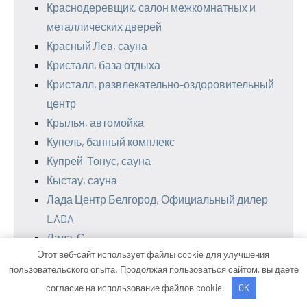
Краснодеревщик, салон межкомнатных и
металлических дверей
Красный Лев, сауна
Кристалл, база отдыха
Кристалл, развлекательно-оздоровительный
центр
Крылья, автомойка
Купель, банный комплекс
Купрей-Тонус, сауна
Кыстау, сауна
Лада Центр Белгород, Официальный дилер
LADA
Лада-С
Этот веб-сайт использует файлы cookie для улучшения
Легкий пар, сауна
пользовательского опыта. Продолжая пользоваться сайтом, вы даете
ЛедГараж56
согласие на использование файлов cookie.
OK
Лотос, Банный комплекс