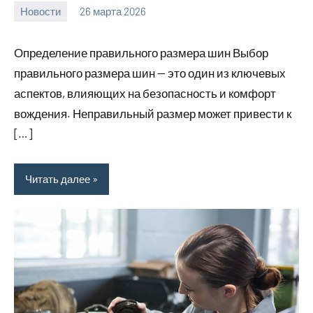
Новости
26 марта 2026
Avtor
Нет
комментариев
Определение правильного размера шин Выбор
правильного размера шин — это один из ключевых
аспектов, влияющих на безопасность и комфорт
вождения. Неправильный размер может привести к
[…]
Читать далее