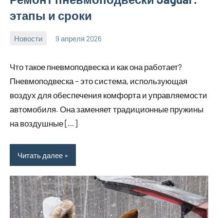
этапы и сроки
Новости
9 апреля 2026
Avtor
Нет
комментариев
Что такое пневмоподвеска и как она работает?
Пневмоподвеска – это система, использующая
воздух для обеспечения комфорта и управляемости
автомобиля. Она заменяет традиционные пружины
на воздушные […]
Читать далее