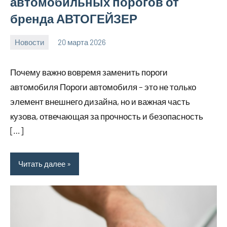
автомобильных порогов от
бренда АВТОГЕЙЗЕР
Новости
20 марта 2026
Avtor
Нет
комментариев
Почему важно вовремя заменить пороги
автомобиля Пороги автомобиля – это не только
элемент внешнего дизайна, но и важная часть
кузова, отвечающая за прочность и безопасность
[…]
Читать далее