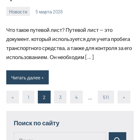
Новости
5 марта 2026
Avtor
Нет
комментариев
Что такое путевой лист? Путевой лист — это
документ, который используется для учета пробега
транспортного средства, а также для контроля за его
использованием. Он необходим […]
Читать далее
«
Предыдущие
1
2
3
4
…
511
Следу
»
Пагинация
записи
записи
записей
Поиск по сайту
Поиск